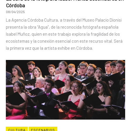
Córdoba
08/04/2025
La Agencia Córdoba Cultura, a través del Museo Palacio Dionisi
presenta la obra “Agua”, de la reconocida fotógrafa española
Isabel Muñoz, quien en este trabajo explora la fragilidad de los
ecosistemas y la conexión esencial con este recurso vital. Será
la primera vez que la artista exhibe en Córdoba.
CULTURA
ESCENARIOS