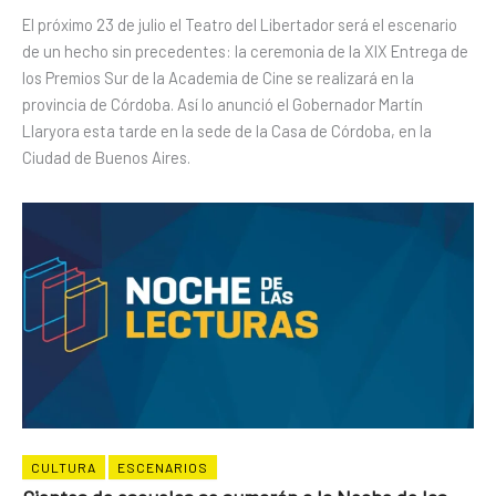
El próximo 23 de julio el Teatro del Libertador será el escenario
de un hecho sin precedentes: la ceremonia de la XIX Entrega de
los Premios Sur de la Academia de Cine se realizará en la
provincia de Córdoba. Así lo anunció el Gobernador Martín
Llaryora esta tarde en la sede de la Casa de Córdoba, en la
Ciudad de Buenos Aires.
CULTURA
ESCENARIOS