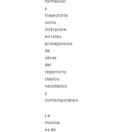
formación
y
trayectoria
como
intérprete,
en roles
protagónicos
de
obras
del
repertorio
clásico,
neoclásico
y
contemporáneo.
La
música
es de