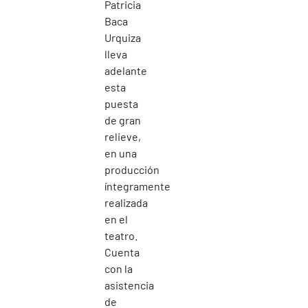
Patricia
Baca
Urquiza
lleva
adelante
esta
puesta
de gran
relieve,
en una
producción
íntegramente
realizada
en el
teatro.
Cuenta
con la
asistencia
de