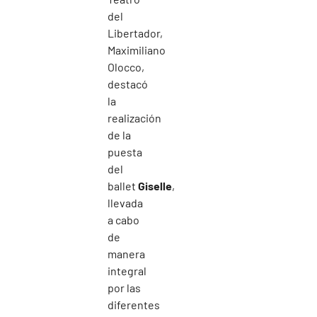
del
Libertador,
Maximiliano
Olocco,
destacó
la
realización
de la
puesta
del
ballet
Giselle
,
llevada
a cabo
de
manera
integral
por las
diferentes