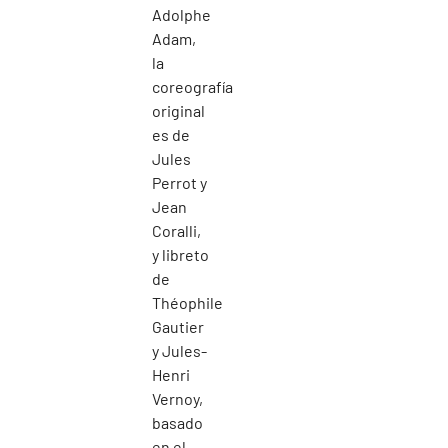
Adolphe
Adam,
la
coreografía
original
es de
Jules
Perrot y
Jean
Coralli,
y libreto
de
Théophile
Gautier
y Jules-
Henri
Vernoy,
basado
en el