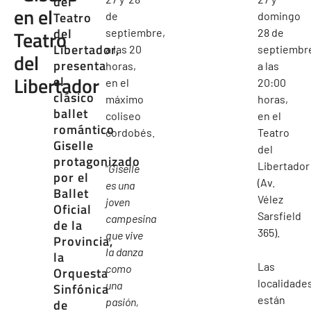
del
en el
Teatro
de
domingo
del
Teatro
septiembre,
28 de
Libertador,
a las 20
septiembr
del
presenta
horas,
a las
Libertador
el
en el
20:00
clásico
máximo
horas,
ballet
coliseo
en el
romántico
cordobés.
Teatro
Giselle
del
protagonizado
Libertador
“
Giselle
por el
(Av.
es una
Ballet
Vélez
joven
Oficial
Sarsfield
campesina
de la
365).
que vive
Provincia,
la danza
la
Las
como
Orquesta
localidade
una
Sinfónica
están
pasión,
de