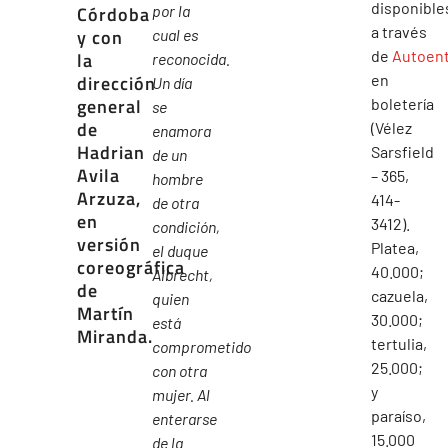
disponible
Córdoba
por la
a través
y con
cual es
de
Autoen
la
reconocida.
dirección
en
Un día
general
boletería
se
de
(Vélez
enamora
Hadrian
Sarsfield
de un
Avila
– 365,
hombre
Arzuza,
414-
de otra
en
3412).
condición,
versión
Platea,
el duque
coreográfica
40.000;
Albrecht,
de
cazuela,
quien
Martín
30.000;
está
Miranda.
tertulia,
comprometido
25.000;
con otra
y
mujer. Al
paraíso,
enterarse
15.000
de la