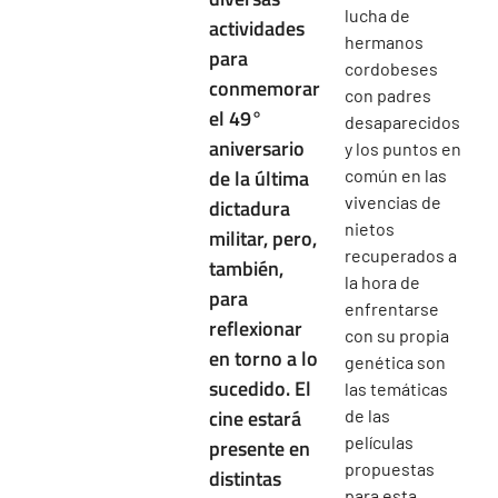
lucha de
actividades
hermanos
para
cordobeses
conmemorar
con padres
el 49°
desaparecidos
aniversario
y los puntos en
de la última
común en las
vivencias de
dictadura
nietos
militar, pero,
recuperados a
también,
la hora de
para
enfrentarse
reflexionar
con su propia
en torno a lo
genética son
sucedido. El
las temáticas
cine estará
de las
películas
presente en
propuestas
distintas
para esta