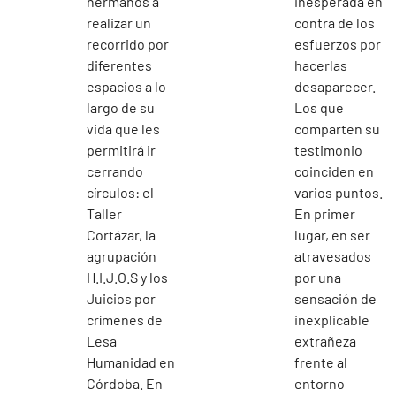
hermanos a
inesperada en
realizar un
contra de los
recorrido por
esfuerzos por
diferentes
hacerlas
espacios a lo
desaparecer.
largo de su
Los que
vida que les
comparten su
permitirá ir
testimonio
cerrando
coinciden en
círculos: el
varios puntos.
Taller
En primer
Cortázar, la
lugar, en ser
agrupación
atravesados
H.I.J.O.S y los
por una
Juicios por
sensación de
crímenes de
inexplicable
Lesa
extrañeza
Humanidad en
frente al
Córdoba. En
entorno