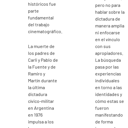
históricos fue
pero no para
parte
hablar sobre la
fundamental
dictadura de
del trabajo
manera amplia
cinematográfico.
ni enfocarse
en el vínculo
La muerte de
con sus
los padres de
apropiadores.
Carli y Pablo de
La búsqueda
la Fuente y de
pasa por las
Ramiro y
experiencias
Martín durante
individuales
la última
en torno a las
dictadura
identidades y
cívico-militar
cómo estas se
en Argentina
fueron
en 1976
manifestando
impulsa a los
de forma