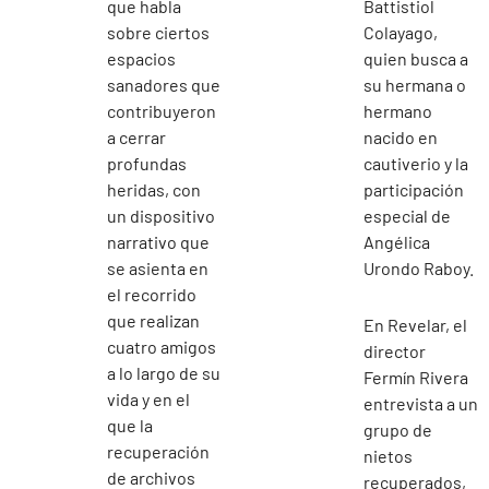
que habla
Battistiol
sobre ciertos
Colayago,
espacios
quien busca a
sanadores que
su hermana o
contribuyeron
hermano
a cerrar
nacido en
profundas
cautiverio y la
heridas, con
participación
un dispositivo
especial de
narrativo que
Angélica
se asienta en
Urondo Raboy.
el recorrido
que realizan
En Revelar, el
cuatro amigos
director
a lo largo de su
Fermín Rivera
vida y en el
entrevista a un
que la
grupo de
recuperación
nietos
de archivos
recuperados,