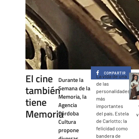
COMPARTIR
El cine
La vida de una
Durante la
de las
también
Semana de la
personalidades
Memoria, la
tiene
más
Agencia
importantes
Memoria
Córdoba
del país, Estela
v
Cultura
de Carlotto; la
felicidad como
propone
bandera de
diversas