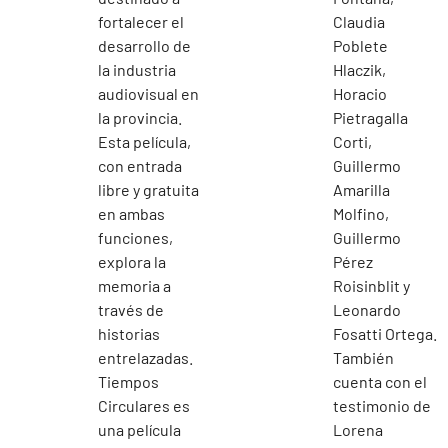
fortalecer el
Claudia
desarrollo de
Poblete
la industria
Hlaczik,
audiovisual en
Horacio
la provincia.
Pietragalla
Esta película,
Corti,
con entrada
Guillermo
libre y gratuita
Amarilla
en ambas
Molfino,
funciones,
Guillermo
explora la
Pérez
memoria a
Roisinblit y
través de
Leonardo
historias
Fosatti Ortega.
entrelazadas.
También
Tiempos
cuenta con el
Circulares es
testimonio de
una película
Lorena