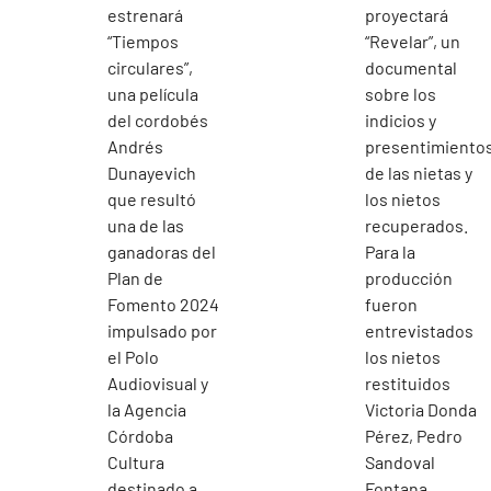
estrenará
proyectará
“Tiempos
“Revelar”, un
circulares”,
documental
una película
sobre los
del cordobés
indicios y
Andrés
presentimiento
Dunayevich
de las nietas y
que resultó
los nietos
una de las
recuperados.
ganadoras del
Para la
Plan de
producción
Fomento 2024
fueron
impulsado por
entrevistados
el Polo
los nietos
Audiovisual y
restituidos
la Agencia
Victoria Donda
Córdoba
Pérez, Pedro
Cultura
Sandoval
destinado a
Fontana,