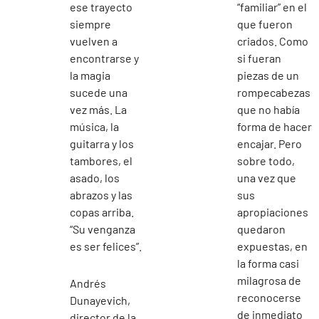
ese trayecto
“familiar” en el
siempre
que fueron
vuelven a
criados. Como
encontrarse y
si fueran
la magia
piezas de un
sucede una
rompecabezas
vez más. La
que no había
música, la
forma de hacer
guitarra y los
encajar. Pero
tambores, el
sobre todo,
asado, los
una vez que
abrazos y las
sus
copas arriba.
apropiaciones
“Su venganza
quedaron
es ser felices”.
expuestas, en
la forma casi
milagrosa de
Andrés
reconocerse
Dunayevich,
de inmediato
director de la