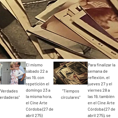
El mismo
Para finalizar la
sábado 22 a
semana de
las 19, con
reflexión, el
repetición el
jueves 27 y el
domingo 23 a
viernes 28 a
"Verdades
"Tiempos
la misma hora,
las 19, también
erdaderas"
circulares"
el Cine Arte
en el Cine Arte
Córdoba (27 de
Córdoba (27 de
abril 275)
abril 275), se