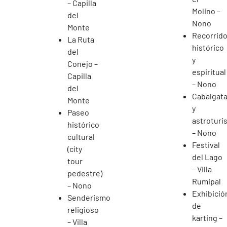
– Capilla
Molino –
del
Nono
Monte
Recorrid
La Ruta
histórico
del
y
Conejo –
espiritual
Capilla
– Nono
del
Cabalgat
Monte
y
Paseo
astroturi
histórico
– Nono
cultural
Festival
(city
del Lago
tour
– Villa
pedestre)
Rumipal
– Nono
Exhibició
Senderismo
de
religioso
karting –
– Villa