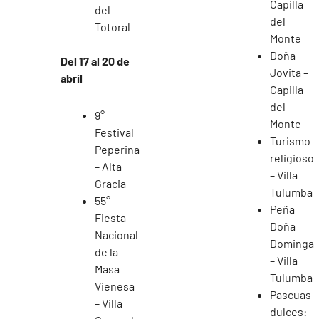
Capilla
del
del
Totoral
Monte
Doña
Del 17 al 20 de
Jovita –
abril
Capilla
del
9°
Monte
Festival
Turismo
Peperina
religioso
– Alta
– Villa
Gracia
Tulumba
55°
Peña
Fiesta
Doña
Nacional
Dominga
de la
– Villa
Masa
Tulumba
Vienesa
Pascuas
– Villa
dulces: