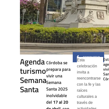
COMPARTIR
Agenda
Est
Esta
Córdoba se
age
celebración
turismo
prepara para
viv
invita a
San
vivir una
Semana
Cór
reencontrarse
Semana
con la fe y las
Santa
Santa 2025
raíces
inolvidable
culturales a
del
17 al 20
través de
de abril
, con
actividades