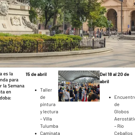
a es la
15 de abril
Del 18 al 20 de
nda para
abril
ir la Semana
Taller
ta en
doba:
de
Encuentr
pintura
de
y lectura
Globos
– Villa
Aerostáti
Tulumba
– Río
Caminata
Ceballos