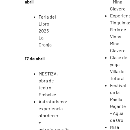
abril
– Mina
Clavero
Experienc
Feria del
Tinquima
Libro
Feria de
2025 –
Vinos –
La
Mina
Granja
Clavero
Clase de
17 de abril
yoga –
Villa del
MESTIZA,
Totoral
obra de
Festival
teatro –
de la
Embalse
Paella
Astroturismo:
Gigante
experiencia
– Agua
atardecer
de Oro
+
Misa
astrofotografía