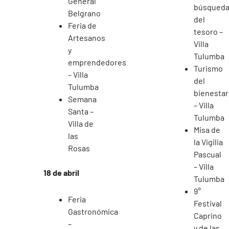
General
búsqued
Belgrano
del
Feria de
tesoro –
Artesanos
Villa
y
Tulumba
emprendedores
Turismo
– Villa
del
Tulumba
bienestar
Semana
– Villa
Santa –
Tulumba
Villa de
Misa de
las
la Vigilia
Rosas
Pascual
– Villa
18 de abril
Tulumba
9°
Feria
Festival
Gastronómica
Caprino
–
y de las