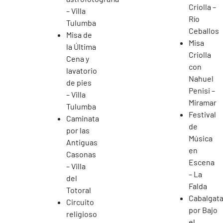
Criolla –
– Villa
Río
Tulumba
Ceballos
Misa de
Misa
la Última
Criolla
Cena y
con
lavatorio
Nahuel
de pies
Penisi –
– Villa
Miramar
Tulumba
Festival
Caminata
de
por las
Música
Antiguas
en
Casonas
Escena
– Villa
– La
del
Falda
Totoral
Cabalgat
Circuito
por Bajo
religioso
el