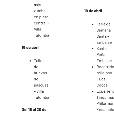
más
zumba
19 de abril
en plaza
central –
Feria de
Villa
Semana
Tulumba
Santa –
Embalse
16 de abril
Santa
Peña –
Taller
Embalse
de
Recorrid
huevos
religioso
de
– Los
pascuas
Cocos
– Villa
Experienc
Tulumba
Tinquima
Philarmon
Del 16 al 20 de
Ensambl